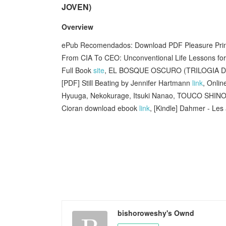
JOVEN)
Overview
ePub Recomendados: Download PDF Pleasure Prin
From CIA To CEO: Unconventional Life Lessons for 
Full Book
site
, EL BOSQUE OSCURO (TRILOGIA DE
[PDF] Still Beating by Jennifer Hartmann
link
, Onli
Hyuuga, Nekokurage, Itsuki Nanao, TOUCO SHIN
Cioran download ebook
link
, [Kindle] Dahmer - Le
bishoroweshy's Ownd