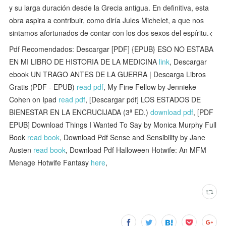
y su larga duración desde la Grecia antigua. En definitiva, esta
obra aspira a contribuir, como diría Jules Michelet, a que nos
sintamos afortunados de contar con los dos sexos del espíritu.<
Pdf Recomendados: Descargar [PDF] {EPUB} ESO NO ESTABA
EN MI LIBRO DE HISTORIA DE LA MEDICINA
link
, Descargar
ebook UN TRAGO ANTES DE LA GUERRA | Descarga Libros
Gratis (PDF - EPUB)
read pdf
, My Fine Fellow by Jennieke
Cohen on Ipad
read pdf
, [Descargar pdf] LOS ESTADOS DE
BIENESTAR EN LA ENCRUCIJADA (3ª ED.)
download pdf
, [PDF
EPUB] Download Things I Wanted To Say by Monica Murphy Full
Book
read book
, Download Pdf Sense and Sensibility by Jane
Austen
read book
, Download Pdf Halloween Hotwife: An MFM
Menage Hotwife Fantasy
here
,